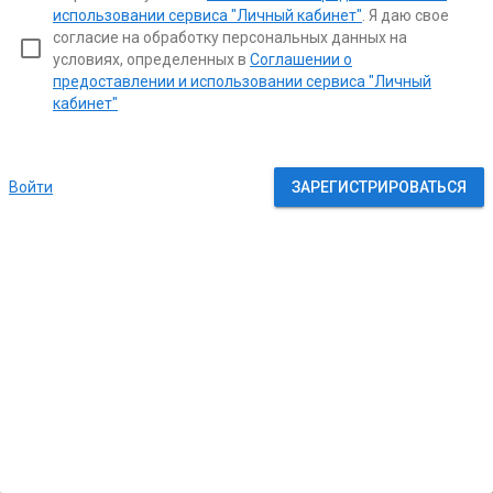
использовании сервиса "Личный кабинет"
. Я даю свое
согласие на обработку персональных данных на
check_box_outline_blank
условиях, определенных в
Соглашении о
предоставлении и использовании сервиса "Личный
кабинет"
В личном кабинет абонента
Войти
ЗАРЕГИСТРИРОВАТЬСЯ
ЖКХ вы сможете:
просматривать начисление по
услугам и Ваши оплаты по ним,
Добро пожаловать в Личный
передать показания приборов учета,
оплачивать услуги с помощью
кабинет абонента ЖКХ
пластиковых карт и многое другое.