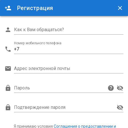
home
Регистрация
ЖКХ ОНЛАЙН
close
person
Как к Вам обращаться?
Номер мобильного телефона
phone
+7
email
Адрес электронной почты
lock
visibility_off
Пароль
lock
visibility_off
Подтверждение пароля
Я принимаю условия
Соглашения о предоставлении и